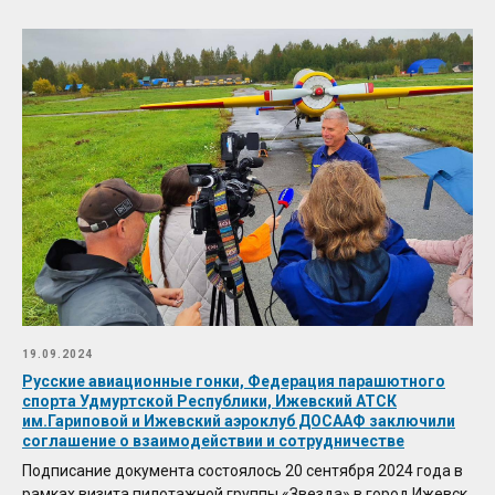
19.09.2024
Русские авиационные гонки, Федерация парашютного
спорта Удмуртской Республики, Ижевский АТСК
им.Гариповой и Ижевский аэроклуб ДОСААФ заключили
соглашение о взаимодействии и сотрудничестве
Подписание документа состоялось 20 сентября 2024 года в
рамках визита пилотажной группы «Звезда» в город Ижевск.