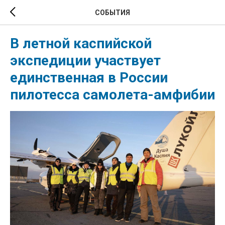
СОБЫТИЯ
В летной каспийской
экспедиции участвует
единственная в России
пилотесса самолета-амфибии